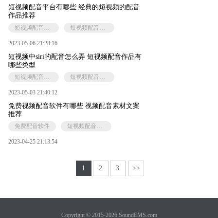
短视频配音平台有哪些 经典的短视频的配音
作品推荐
短视频配音软件推荐
短视频配音素材
2023-05-06 21:28:16
短视频中siri的配音怎么弄 短视频配音作品有
哪些类型
短视频配音技巧
短视频配音素材
2023-05-03 21:40:12
免费视频配音软件有哪些 视频配音素材文案
推荐
免费配音软件
短视频配音素材
2023-04-25 21:13:54
1
2
3
>>
Copyright © 2015-2026 SoundEMS.com