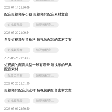
2023-07-14 21:36:09
配音短视频多少钱 短视频的配音素材文案
短视频配音价格
短视频配音素材
2023-05-29 21:09:54
自制短视频配音价格 短视频配音的素材文案
短视频配音价格
短视频配音素材
2023-05-26 21:53:53
短视频的配音类型一般有哪些 短视频的经典
配音素材
配音类型有哪些
短视频配音素材
2023-05-20 21:01:50
短视频的配音怎么样 短视频的配音素材文案
短视频配音怎么弄
短视频配音素材
2023-05-06 22:50:50