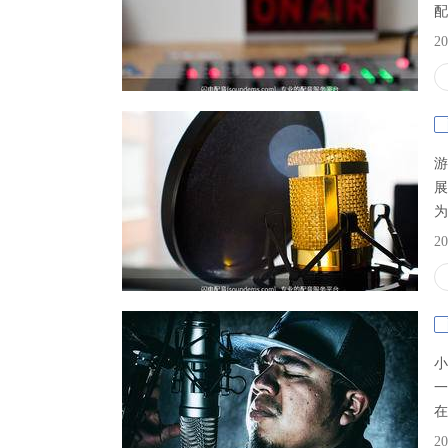
配
期
20
细
一
​
展
为
妆
20
的
南
接
环
编
​
一
在
很
20