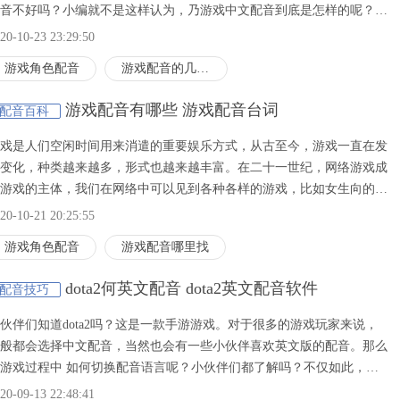
音不好吗？小编就不是这样认为，乃游戏中文配音到底是怎样的呢？本
内容，小编就为您带来对游戏中文配音的相关观点，并在接下来为您详
20-10-23 23:29:50
介绍游戏配音的类型，还有一款可以为游戏配音的配音软件，那样我们
游戏角色配音
​游戏配音的几种类型
起来了解一下吧！
游戏配音有哪些 游戏配音台词
配音百科
游戏是人们空闲时间用来消遣的重要娱乐方式，从古至今，游戏一直在发
变化，种类越来越多，形式也越来越丰富。在二十一世纪，网络游戏成
游戏的主体，我们在网络中可以见到各种各样的游戏，比如女生向的化
类小游戏、经营类游戏，以及男生向的对抗类游戏、探险类游戏。从前
20-10-21 20:25:55
游戏重视的是面对面的互动，如今的网络游戏是通过电子设备把来自天
游戏角色配音
游戏配音哪里找
海北的人连接在一起，人们不必相见也可以一起欢乐。因为无法面对面
触，所以网络游戏的质量非常重要，游戏配音便是网络游戏中的关键一
dota2何英文配音 dota2英文配音软件
配音技巧
。大家知道有哪些游戏配音工作室吗，知道游戏配音有哪些吗，今天小
就来给大家讲讲游戏配音那些事儿吧！
小伙伴们知道dota2吗？这是一款手游游戏。对于很多的游戏玩家来说，
般都会选择中文配音，当然也会有一些小伙伴喜欢英文版的配音。那么
游戏过程中 如何切换配音语言呢？小伙伴们都了解吗？不仅如此，有
多的软件都是由多种语言的，小伙伴们可以点击开始面板找到呀！那么
20-09-13 22:48:41