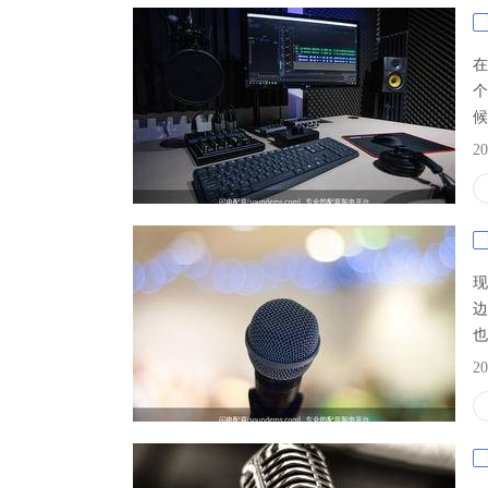
在
个
候
不
20
去
风
现
边
也
秀
20
己
这