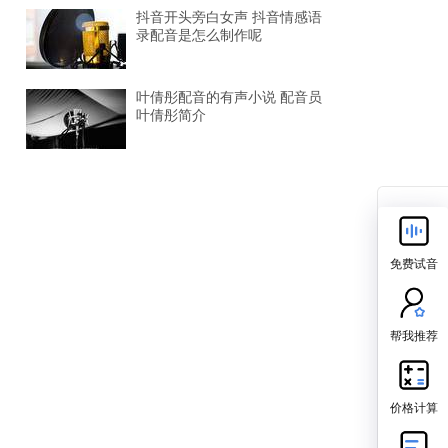
抖音开头旁白女声 抖音情感语
录配音是怎么制作呢
叶倩彤配音的有声小说 配音员
叶倩彤简介
免费试音
帮我推荐
价格计算