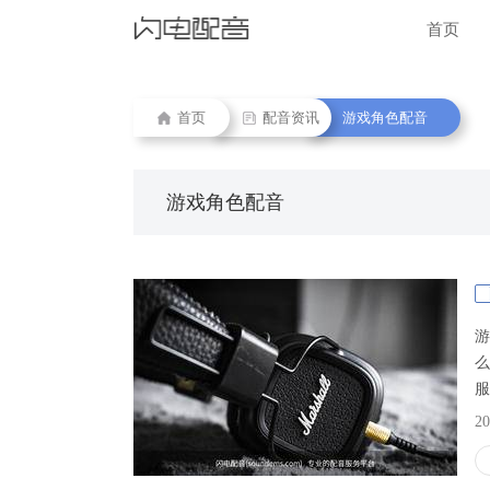
首页
首页
配音资讯
游戏角色配音
游戏角色配音
游
么
服
里
20
我
这