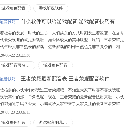
来一起和小编看看今天关于dota2的内容吧！希望大家能够有所收获
游戏角色配音
游戏解说软件
！
什么软件可以给游戏配音 游戏配音技巧有哪些
配音技巧
着社会的发展，时代的进步，人们娱乐的方式时刻发生着改变，在当今
代最受欢迎的就是游戏啦，如今比较火的英雄联盟、吃鸡、王者荣耀是
代年轻人非常热爱的游戏，这些游戏的制作当然也是非常复杂的，相信
过这类游戏的朋友们都知道，游戏中总会听到一些场景的摩挲声还有一
20-08-22 23:23:38
人物角色独特的声音，让我们对游戏更加的亢奋。那么游戏配音软件
游戏配音著名配音员
游戏角色配音
pp下载方式有哪些？一起来随小编了解一下吧！
王者荣耀最新配音表 王者荣耀配音软件
配音技巧
信很多的小伙伴们都玩过王者荣耀吧！不知道大家平时喜不喜欢玩呢！
欢玩其中的那一个角色呢！现在，王者荣耀的最新配音版出来啦！小伙
们都知道了吗？今天，小编就给大家带来了大家关注的最新王者荣耀的
音表，感兴趣的小伙伴们一定不要错过呀！当然啦！一些关于游戏配音
20-08-20 23:09:11
技巧方法也在今天的内容中，让我们快来一起看看吧！希望今天的内容
游戏角色配音
​游戏配音的几种类型
够对大家有所帮助呀！