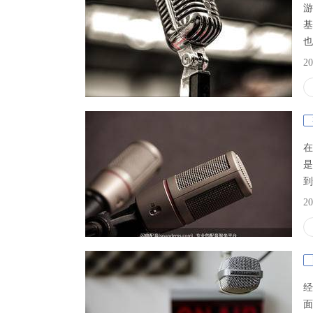
游
基
也
配
20
跟
游
在
是
到
人
20
还
会
戏
经
面