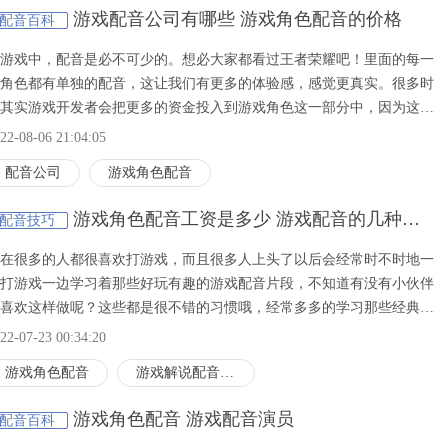
游戏配音公司有哪些 游戏角色配音的价格
配音百科
游戏中，配音是必不可少的。想必大家都看过王者荣耀吧！里面的每一
角色都有单独的配音，这让我们有更多的体验感，感觉更真实。很多时
其实游戏开发者会把更多的资金投入到游戏角色这一部分中，因为这是
可或缺的一部分，也非常关键的。那今天闪电配音的小编就带大家一起
22-08-06 21:04:05
看看游戏配音公司有哪些吧！游戏配音价格​高不高呢？游戏配音有哪些
配音公司
游戏角色配音
格呢？想了解的话，可以去闪电配音看看哦！
游戏角色配音工资是多少 游戏配音的几种类型
配音技巧
在很多的人都很喜欢打游戏，而且很多人上头了以后会经常时不时地一
打游戏一边学习着那些好玩有趣的游戏配音片段，不知道有没有小伙伴
喜欢这样做呢？这些都是很不错的习惯哦，经常多多的学习那些经典优
地配音作品，这样就可以让自己的配音技能越来越熟练，如果想要让自
22-07-23 00:34:20
的配音能力每天都会有长进的话，就要每一天都要好好的学习配音哦，
游戏角色配音
游戏解说配音价格
样才会有进步呢。
游戏角色配音 游戏配音演员
配音百科