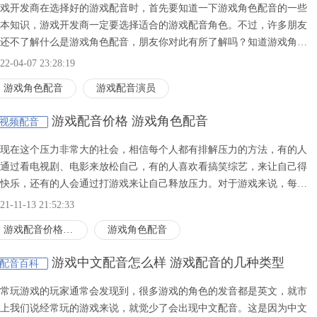
戏开发商在选择好的游戏配音时，首先要知道一下游戏角色配音的一些
本知识，游戏开发商一定要选择适合的游戏配音角色。不过，许多朋友
还不了解什么是游戏角色配音，朋友你对此有所了解吗？知道游戏角色
音是什么吗？是怎么样子的吗？如果朋友们对此不太了解的话，现在就
22-04-07 23:28:19
着小编的步伐一起往下去看看游戏角色配音和游戏配音演员，以及网络
游戏角色配音
游戏配音演员
戏角色配音的流程等的具体内容吧！
游戏配音价格 游戏角色配音
视频配音
现在这个压力非常大的社会，相信每个人都有排解压力的方法，有的人
通过看电视剧、电影来放松自己，有的人喜欢看搞笑综艺，来让自己得
快乐，还有的人会通过打游戏来让自己释放压力。对于游戏来说，每个
玩的种类也不一样，有人喜欢玩开心消消乐，有人喜欢玩欢乐斗地主，
21-11-13 21:52:33
有人喜欢玩王者荣耀英雄联盟等大型游戏。那么在玩王者荣耀时，经常
游戏配音价格一般多少
游戏角色配音
在游戏开局听到“欢迎来到王者荣耀”，还有各种英雄的角色配音，那游
配音价格一般多少​呢？
游戏中文配音怎么样 游戏配音的几种类型
配音百科
常玩游戏的玩家通常会发现到，很多游戏的角色的发音都是英文，就市
上我们说经常玩的游戏来说，就觉少了会出现中文配音。这是因为中文