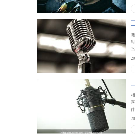
就
呀
随
时
当
玩
20
些
a
相
喜
伴
配
20
的
能