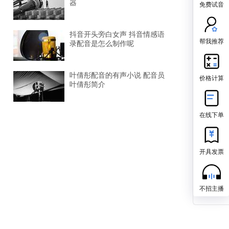
器
免费试音
抖音开头旁白女声 抖音情感语
帮我推荐
录配音是怎么制作呢
叶倩彤配音的有声小说 配音员
价格计算
叶倩彤简介
在线下单
开具发票
不招主播