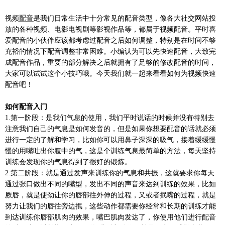
视频
配音
是我们日常生活中十分常见的配音类型，像各大社交网站投
放的各种视频、电影电视剧等影视作品等，都属于视频配音。平时喜
爱配音的小伙伴应该都考虑过配音之后如何调整，特别是在时间不够
充裕的情况下配音调整非常困难。小编认为可以先快速配音，大致完
成配音作品，重要的部分解决之后就拥有了足够的修改配音的时间，
大家可以试试这个小技巧哦。今天我们就一起来看看如何为视频快速
配音吧！
如何配音入门
1.第一阶段：是我们气息的使用，我们平时说话的时候并没有特别去
注意我们自己的气息是如何发音的，但是如果你想要配音的话就必须
进行一定的了解和学习，比如你可以用鼻子深深的吸气，接着缓缓慢
慢的用嘴吐出你腹中的气，这是个训练气息最简单的方法，每天坚持
训练会发现你的气息得到了很好的锻炼。
2.第二阶段：就是通过发声来训练你的气息和共振，这就要求你每天
通过张口做出不同的嘴型，发出不同的声音来达到训练的效果，比如
厥唇，就是使劲让你的唇部往外伸的过程，又或者抿嘴的过程，就是
努力让我们的唇往旁边抿，这些动作都需要你经常和长期的训练才能
到达训练你唇部肌肉的效果，嘴巴肌肉发达了，你使用他们进行配音