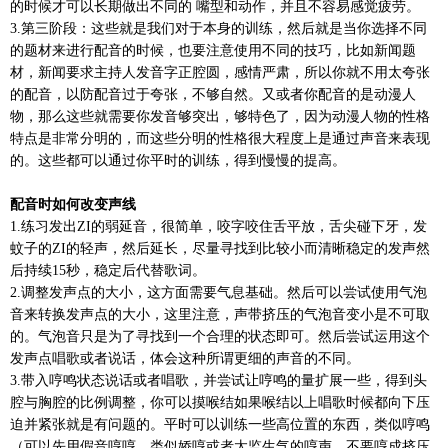
的时候才可以长期做出不同的 嘴型和动作，并且不容易感觉疲劳。
3.第三阶段：这些就是我们对于本身的训练，然后就是当你选择不同
的题材来进行配音的时候，也要注意使用不同的技巧，比如新闻题
材，新闻要求主持人发音字正腔圆，感情严肃，所以你就不用太夸张
的配音，以防配音过于夸张，不够自然。又或者你配音的是动漫人
物，那么这些就需要你发音够突出，够特色了，因为动漫人物的性格
特点是非常分明的，而这些分明的性格很大程度上是通过声音来表现
的。这些都可以通过你平时的训练，得到慢慢的提高。
配音时如何改变声线
1.练习发出ZI的弱延音，很简单，咬字咬住舌平放，舌尖碰下牙，发
蚊子的ZI的轻声，然后延长，尽量寻找到比较小而清晰稳定的发声然
后持续15秒，稳定后代替歌词。
2.调整发声点的大小，这方面需要气息基础。然后可以尝试使用气泡
音来转换发声点的大小，这里注意，声带挤压的气泡音变小是不可取
的。气泡音只是为了寻找到一个合理的状态即可。然后尝试运用这个
发声点唱歌或者说话，体会这种所谓更细的声音的不同。
3.带入哼鸣状态说话或者唱歌，并尝试让哼鸣的量扩展一些，得到头
腔与胸腔的比例调整，你可以摸喉结如果喉结以上唱歌时候都向下压
迫并紧张就是有问题的。平时可以训练一些高位置的东西，类似哼鸣
（可以先用假音哼哼，类似娇哼或者太监生气的哼声，不要哼成挤压