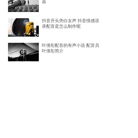
器
抖音开头旁白女声 抖音情感语
录配音是怎么制作呢
叶倩彤配音的有声小说 配音员
叶倩彤简介