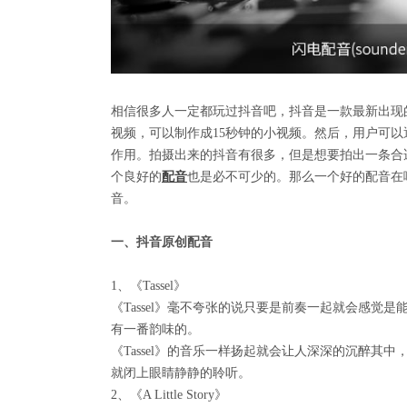
相信很多人一定都玩过抖音吧，抖音是一款最新出现
视频，可以制作成
15
秒钟的小视频。然后，用户可以
作用。拍摄出来的抖音有很多，但是想要拍出一条合
个良好的
配音
也是必不可少的。那么一个好的配音在
音。
一、抖音原创配音
1
、《
Tassel
》
《
Tassel
》毫不夸张的说只要是前奏一起就会感觉是
有一番韵味的。
《
Tassel
》的音乐一样扬起就会让人深深的沉醉其中
就闭上眼睛静静的聆听。
2
、《
A Little Story
》