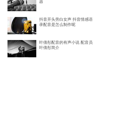
器
抖音开头旁白女声 抖音情感语
录配音是怎么制作呢
叶倩彤配音的有声小说 配音员
叶倩彤简介