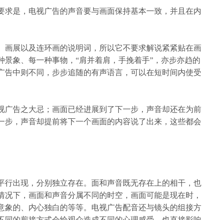
要求是，电视广告的声音要与画面保持基本一致，并且在内
、画展以及连环画的说明词，所以它不要求解说紧紧贴在画
种景象、每一种事物，
“肩并着肩，手挽着手”，亦步亦趋的
广告中则不同，步步追随的有声语言，可以在短时间内使受
视广告之大忌；画面已经进展到了下一步，声音却还在为前
一步，声音却提前将下一个画面的内容说了出来，这些都会
平行出现，分别独立存在。面和声音既无存在上的相干，也
情况下，画面和声音分属不同的时空，画面可能是现在时，
意象的、内心独白的等等。电视广告配音还与镜头的组接方
不同的剪接方式会给观众造成不同的心理感受，也直接影响