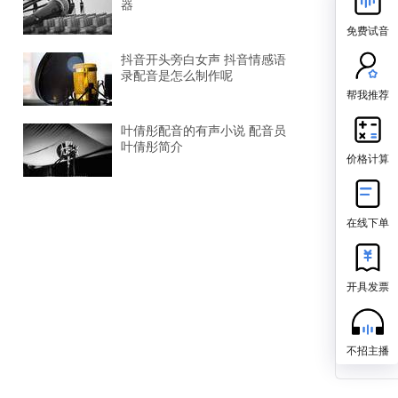
器
免费试音
抖音开头旁白女声 抖音情感语
录配音是怎么制作呢
帮我推荐
叶倩彤配音的有声小说 配音员
叶倩彤简介
价格计算
在线下单
开具发票
不招主播