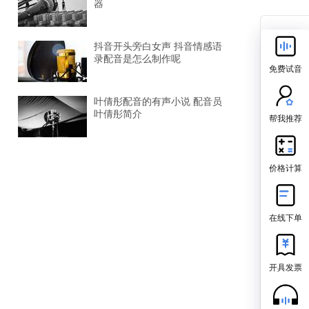
器
抖音开头旁白女声 抖音情感语
录配音是怎么制作呢
免费试音
叶倩彤配音的有声小说 配音员
叶倩彤简介
帮我推荐
价格计算
在线下单
开具发票