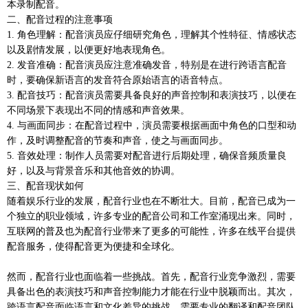
本录制配音。
二、配音过程的注意事项
1. 角色理解：配音演员应仔细研究角色，理解其个性特征、情感状态
以及剧情发展，以便更好地表现角色。
2. 发音准确：配音演员应注意准确发音，特别是在进行跨语言配音
时，要确保新语言的发音符合原始语言的语音特点。
3. 配音技巧：配音演员需要具备良好的声音控制和表演技巧，以便在
不同场景下表现出不同的情感和声音效果。
4. 与画面同步：在配音过程中，演员需要根据画面中角色的口型和动
作，及时调整配音的节奏和声音，使之与画面同步。
5. 音效处理：制作人员需要对配音进行后期处理，确保音频质量良
好，以及与背景音乐和其他音效的协调。
三、配音现状如何
随着娱乐行业的发展，配音行业也在不断壮大。目前，配音已成为一
个独立的职业领域，许多专业的配音公司和工作室涌现出来。同时，
互联网的普及也为配音行业带来了更多的可能性，许多在线平台提供
配音服务，使得配音更为便捷和全球化。
然而，配音行业也面临着一些挑战。首先，配音行业竞争激烈，需要
具备出色的表演技巧和声音控制能力才能在行业中脱颖而出。其次，
跨语言配音面临语言和文化差异的挑战，需要专业的翻译和配音团队