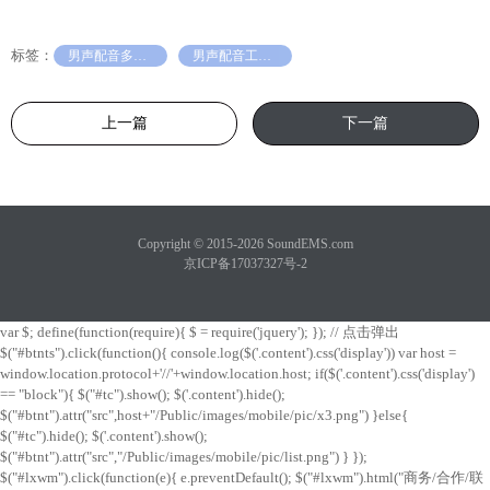
标签：
男声配音多少钱
男声配音工具推荐
上一篇
下一篇
Copyright © 2015-2026 SoundEMS.com
京ICP备17037327号-2
var $; define(function(require){ $ = require('jquery'); }); // 点击弹出
$("#btnts").click(function(){ console.log($('.content').css('display')) var host =
window.location.protocol+'//'+window.location.host; if($('.content').css('display')
== "block"){ $("#tc").show(); $('.content').hide();
$("#btnt").attr("src",host+"/Public/images/mobile/pic/x3.png") }else{
$("#tc").hide(); $('.content').show();
$("#btnt").attr("src","/Public/images/mobile/pic/list.png") } });
$("#lxwm").click(function(e){ e.preventDefault(); $("#lxwm").html("商务/合作/联