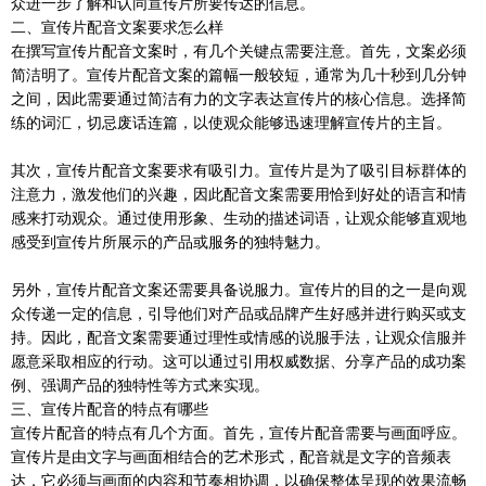
众进一步了解和认同宣传片所要传达的信息。
二、宣传片配音文案要求怎么样
在撰写宣传片配音文案时，有几个关键点需要注意。首先，文案必须
简洁明了。宣传片配音文案的篇幅一般较短，通常为几十秒到几分钟
之间，因此需要通过简洁有力的文字表达宣传片的核心信息。选择简
练的词汇，切忌废话连篇，以使观众能够迅速理解宣传片的主旨。
其次，宣传片配音文案要求有吸引力。宣传片是为了吸引目标群体的
注意力，激发他们的兴趣，因此配音文案需要用恰到好处的语言和情
感来打动观众。通过使用形象、生动的描述词语，让观众能够直观地
感受到宣传片所展示的产品或服务的独特魅力。
另外，宣传片配音文案还需要具备说服力。宣传片的目的之一是向观
众传递一定的信息，引导他们对产品或品牌产生好感并进行购买或支
持。因此，配音文案需要通过理性或情感的说服手法，让观众信服并
愿意采取相应的行动。这可以通过引用权威数据、分享产品的成功案
例、强调产品的独特性等方式来实现。
三、宣传片配音的特点有哪些
宣传片配音的特点有几个方面。首先，宣传片配音需要与画面呼应。
宣传片是由文字与画面相结合的艺术形式，配音就是文字的音频表
达，它必须与画面的内容和节奏相协调，以确保整体呈现的效果流畅