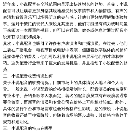
近年来，小说配音在全球范围内呈现出快速增长的趋势。首先，小说
配音可以让读者更加身临其境地感受到故事情节和人物情感。有声的
表演和背景音乐可以增强听众的参与感，让他们更好地理解和体验故
事。这对于繁忙的现代人来说尤其重要，他们可能没有精力或时间坐
下来阅读一本厚重的书籍，但可以在通勤、健身或休息时通过配音小
说来获取知识和娱乐。
其次，小说配音也吸引了许多有声表演者和广播演员。在过去，他们
主要在广播电台、电视节目或电影中表演，但随着数字媒体的兴起和
流媒体平台的普及，他们可以利用小说配音来展示他们的才华和技
巧。这为配音行业带来了巨大的发展机遇，并且推动了小说配音的趋
势。
二、小说配音收费情况如何
关于小说配音的收费情况，目前市场上的具体情况因地区和个人而
异。一般来说，小说配音的价格根据录制时长、配音演员的知名度和
专业水平、合约条款等因素而定。著名的配音演员或有声表演者通常
要价较高，而新晋的演员和专业公司在价格上可能相对较低。此外，
具体的发行平台和市场需求也会对价格产生影响。总的来说，小说配
音的收费还处于摸索阶段，但随着市场的逐步成熟，其价格也将趋于
规范和透明化。
三、小说配音的特点在哪里