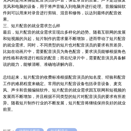
克风则是用来捕捉配音演员的声音，保证录音的质量。声卡是连接麦
克风和电脑的设备，用于将声音输入到电脑并进行处理。音频编辑软
件则可以用来对录音进行剪辑、混音和修饰，以达到最终的配音效
果。
三、短片配音的就业需求怎么样
最后，短片配音的就业需求呈现出多样化的趋势。随着互联网的发展
和短视频的兴起，短片制作的需求量不断增加，进而带动了短片配音
的就业需求。同时，不同类型的短片也对配音演员的要求有所差异。
比如在动画片中，需要配音演员为角色配音，要求演员能够根据角色
的性格和表情进行相应的配音；而在纪录片中，需要配音演员具备解
说的能力，能够清晰、准确地讲解内容。
总结起来，短片配音的收费标准根据配音演员的知名度、经验和配音
工作的难易程度来确定。常用的短片配音设备包括录音设备、麦克
风、声卡和音频编辑软件。短片配音的就业需求因互联网和短视频的
发展而不断增加，并且根据不同类型的短片对配音演员的要求有所差
异。随着短片制作行业的不断发展，短片配音将继续保持良好的就业
前景。
标签：
动画短片配音
短片配音在哪里找