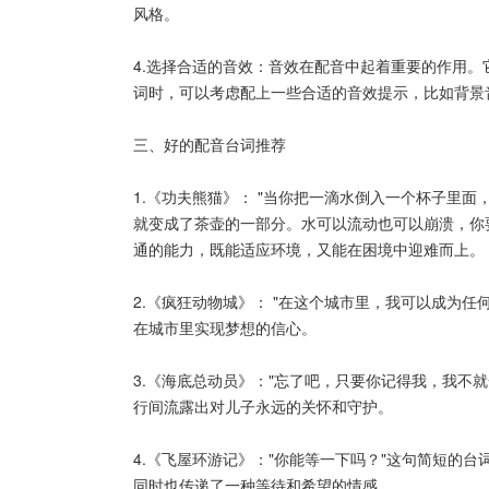
风格。
4.选择合适的音效：音效在配音中起着重要的作用
词时，可以考虑配上一些合适的音效提示，比如背景
三、好的配音台词推荐
1.《功夫熊猫》： "当你把一滴水倒入一个杯子里
就变成了茶壶的一部分。水可以流动也可以崩溃，你
通的能力，既能适应环境，又能在困境中迎难而上。
2.《疯狂动物城》： "在这个城市里，我可以成为
在城市里实现梦想的信心。
3.《海底总动员》："忘了吧，只要你记得我，我不
行间流露出对儿子永远的关怀和守护。
4.《飞屋环游记》："你能等一下吗？"这句简短的
同时也传递了一种等待和希望的情感。