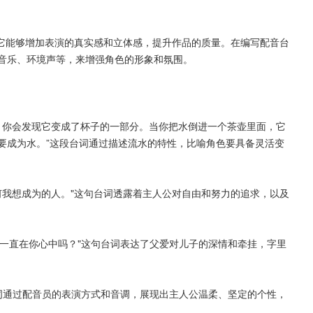
。它能够增加表演的真实感和立体感，提升作品的质量。在编写配音台
音乐、环境声等，来增强角色的形象和氛围。
面，你会发现它变成了杯子的一部分。当你把水倒进一个茶壶里面，它
要成为水。”这段台词通过描述流水的特性，比喻角色要具备灵活变
任何我想成为的人。"这句台词透露着主人公对自由和努力的追求，以及
就一直在你心中吗？"这句台词表达了父爱对儿子的深情和牵挂，字里
台词通过配音员的表演方式和音调，展现出主人公温柔、坚定的个性，