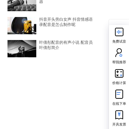
器
抖音开头旁白女声 抖音情感语
录配音是怎么制作呢
免费试音
叶倩彤配音的有声小说 配音员
叶倩彤简介
帮我推荐
价格计算
在线下单
开具发票