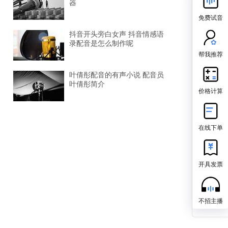
器
免费试音
抖音开头旁白女声 抖音情感语
录配音是怎么制作呢
帮我推荐
叶倩彤配音的有声小说 配音员
叶倩彤简介
价格计算
在线下单
开具发票
不招主播