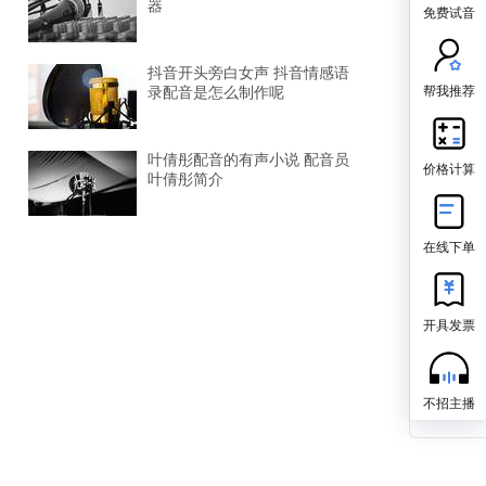
器
免费试音
抖音开头旁白女声 抖音情感语
帮我推荐
录配音是怎么制作呢
叶倩彤配音的有声小说 配音员
价格计算
叶倩彤简介
在线下单
开具发票
不招主播