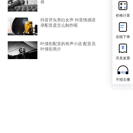
器
价格计算
抖音开头旁白女声 抖音情感语
录配音是怎么制作呢
在线下单
叶倩彤配音的有声小说 配音员
叶倩彤简介
开具发票
不招主播