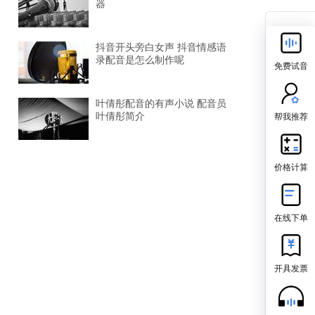
器
抖音开头旁白女声 抖音情感语
录配音是怎么制作呢
免费试音
叶倩彤配音的有声小说 配音员
帮我推荐
叶倩彤简介
价格计算
在线下单
开具发票