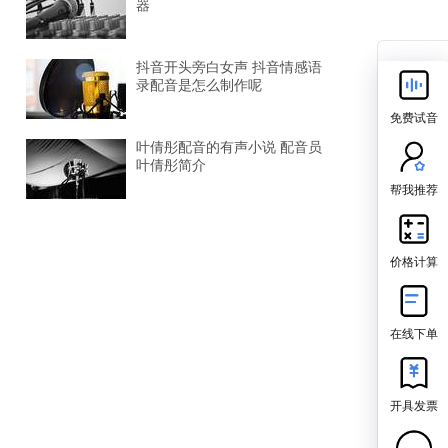
器
抖音开头旁白女声 抖音情感语
录配音是怎么制作呢
免费试音
叶倩彤配音的有声小说 配音员
叶倩彤简介
帮我推荐
价格计算
在线下单
开具发票