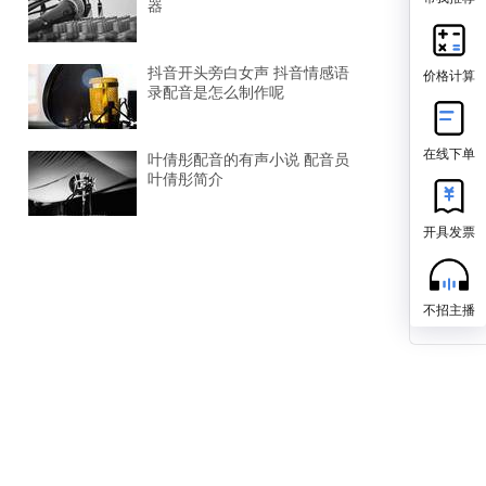
器
价格计算
抖音开头旁白女声 抖音情感语
录配音是怎么制作呢
在线下单
叶倩彤配音的有声小说 配音员
叶倩彤简介
开具发票
不招主播