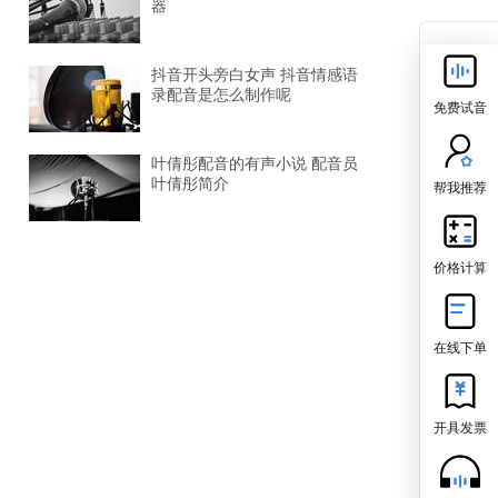
器
抖音开头旁白女声 抖音情感语
录配音是怎么制作呢
免费试音
叶倩彤配音的有声小说 配音员
叶倩彤简介
帮我推荐
价格计算
在线下单
开具发票