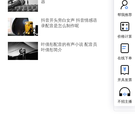
器
帮我推荐
抖音开头旁白女声 抖音情感语
录配音是怎么制作呢
价格计算
叶倩彤配音的有声小说 配音员
叶倩彤简介
在线下单
开具发票
不招主播