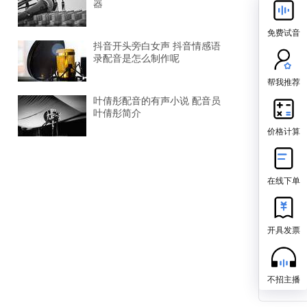
器
免费试音
抖音开头旁白女声 抖音情感语
录配音是怎么制作呢
帮我推荐
叶倩彤配音的有声小说 配音员
叶倩彤简介
价格计算
在线下单
开具发票
不招主播