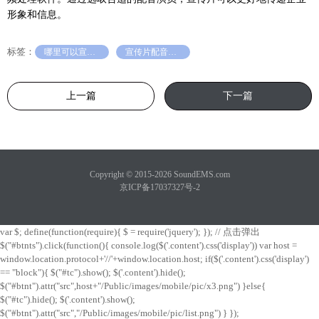
形象和信息。
标签：
哪里可以宣传片配音
宣传片配音多少钱
上一篇
下一篇
Copyright © 2015-2026 SoundEMS.com
京ICP备17037327号-2
var $; define(function(require){ $ = require('jquery'); }); // 点击弹出
$("#btnts").click(function(){ console.log($('.content').css('display')) var host =
window.location.protocol+'//'+window.location.host; if($('.content').css('display')
== "block"){ $("#tc").show(); $('.content').hide();
$("#btnt").attr("src",host+"/Public/images/mobile/pic/x3.png") }else{
$("#tc").hide(); $('.content').show();
$("#btnt").attr("src","/Public/images/mobile/pic/list.png") } });