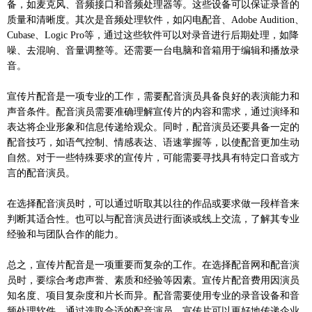
备，如麦克风、音频接口和音频处理器等。这些设备可以保证录音的
质量和清晰度。其次是音频处理软件，如闪电配音、Adobe Audition、
Cubase、Logic Pro等，通过这些软件可以对录音进行后期处理，如降
噪、去混响、音量调整等。还需要一台电脑和音箱用于编辑和播放录
音。
宣传片配音是一项专业的工作，需要配音演员具备良好的表演能力和
声音条件。配音演员需要准确理解宣传片的内容和需求，通过演绎和
表达将企业形象和信息传递给观众。同时，配音演员还要具备一定的
配音技巧，如语气控制、情感表达、语速掌握等，以使配音更加生动
自然。对于一些特殊要求的宣传片，可能需要寻找具有特定口音或方
言的配音演员。
在选择配音演员时，可以通过听取其以往的作品或要求做一段样音来
判断其适合性。也可以与配音演员进行面谈或线上交流，了解其专业
经验和与团队合作的能力。
总之，宣传片配音是一项重要而复杂的工作。在选择配音网和配音演
员时，要综合考虑声誉、素质和经验等因素。宣传片配音费用因演员
知名度、项目复杂度和片长而异。配音需要使用专业的录音设备和音
频处理软件。通过选取合适的配音演员，宣传片可以更好地传递企业