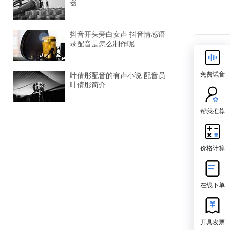
器
抖音开头旁白女声 抖音情感语
录配音是怎么制作呢
免费试音
叶倩彤配音的有声小说 配音员
叶倩彤简介
帮我推荐
价格计算
在线下单
开具发票