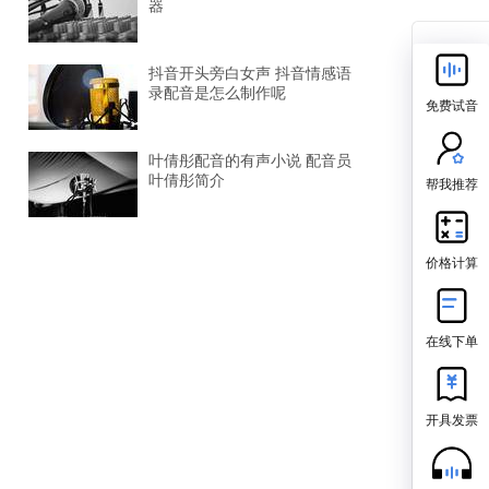
器
抖音开头旁白女声 抖音情感语
录配音是怎么制作呢
免费试音
叶倩彤配音的有声小说 配音员
叶倩彤简介
帮我推荐
价格计算
在线下单
开具发票