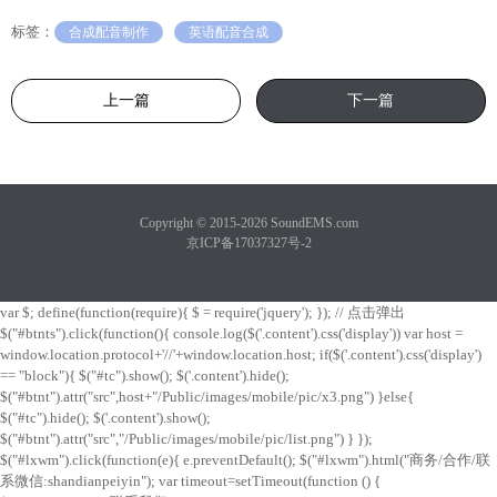
标签：
合成配音制作
英语配音合成
上一篇
下一篇
Copyright © 2015-2026 SoundEMS.com
京ICP备17037327号-2
var $; define(function(require){ $ = require('jquery'); }); // 点击弹出
$("#btnts").click(function(){ console.log($('.content').css('display')) var host =
window.location.protocol+'//'+window.location.host; if($('.content').css('display')
== "block"){ $("#tc").show(); $('.content').hide();
$("#btnt").attr("src",host+"/Public/images/mobile/pic/x3.png") }else{
$("#tc").hide(); $('.content').show();
$("#btnt").attr("src","/Public/images/mobile/pic/list.png") } });
$("#lxwm").click(function(e){ e.preventDefault(); $("#lxwm").html("商务/合作/联
系微信:shandianpeiyin"); var timeout=setTimeout(function () {