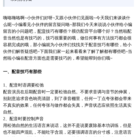
嗨咯嗨咯啊~小伙伴们好呀~又跟小伙伴们见面啦~今天我们来谈谈什
么呢~小编看见小伙伴的留言疑问咯~那我们今天来说说小伙伴给小编
留言的小问题吧，
配音
技巧有哪些？
模仿配音平台哪个好
？当然啦配
音当然也是有技巧的，技巧很重要的哦，做任何事有方法技巧都会很
容易完成的哦，那小编就为小伙伴们找找关于配音技巧有哪些，给小
伙伴们解答疑惑吧~下面我们家一起来看看来了解了解都有哪些吧~当
然啦小编在配音方面也是需要技巧的，希望能帮到你们哦~
一、配音技巧有那些
1、配音时语调要松弛
配音演员在后期配音时一定要松弛自然。不要求音调与音节的伸展，
别刻意追求音色响亮清甜，到了录音棚里，任何一丁点夸张都会带来
不真实的效果，任何夸张与做作都会失真，声音状态应依照生活真实
自然。
2、配音时要控制声音
用松弛自然的生活语言来说话，这并不是说要废除基本功训练，但是
也不能四声混乱，不能吐字含混，还要强调语言的分寸感，注意语言