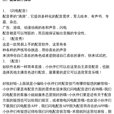
1、《闪电配音》
配音界的“滴滴”，它提供多样化的配音需求，育儿绘本、有声书、专
题、杂志、
广告、游戏、动漫动画的各和声音，闪电
配音都是可以驾驭的，而且能保证输出音频的专业性。
2、《配音秀》
这是一款简易上手的配音软件。这里有各
种各样的声线等你挑选，用你喜欢的声音
来演绎你自己喜欢的角色或者是朗读自己喜欢的著作。快来试试把。
3、《配音》
如软件名称一样简单直接，小伙伴们可以在这里自主原音配音，也能
选择其他主播音色进行配音。最重要的是它可以选背景音乐哦！
好啦好啦~上面就是小编给小伙伴们对配音技巧有哪些疑惑的解答啦~
小伙伴们要是有配音方面的需求欢迎来我们闪电配音进行咨询哦~我们
闪电配音的客服小姐姐服务态度很好的哦~小伙伴们要是还有关于配音
方面的疑惑也可以给我们留言，或者致电闪电配音哦~也欢迎小伙伴们
下载我们闪电配音APP，我们闪电配音APP因为配音而存在的APP哦~
小伙伴们有疑惑记得给我们闪电配音留言哦~本期就到这里结束啦，期