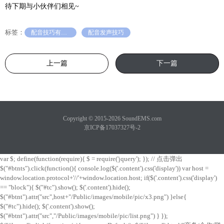
待下期与小伙伴们相见~
标签：
配音技巧有哪些
配音发声技巧
上一篇
下一篇
Copyright © 2015-2026 SoundEMS.com
京ICP备17037327号-2
var $; define(function(require){ $ = require('jquery'); }); // 点击弹出
$("#btnts").click(function(){ console.log($('.content').css('display')) var host =
window.location.protocol+'//'+window.location.host; if($('.content').css('display')
== "block"){ $("#tc").show(); $('.content').hide();
$("#btnt").attr("src",host+"/Public/images/mobile/pic/x3.png") }else{
$("#tc").hide(); $('.content').show();
$("#btnt").attr("src","/Public/images/mobile/pic/list.png") } });