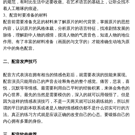
的规范，有时比生活中还要收敛。在艺术语言的基础上，让听众找不
着人工雕琢的痕迹。
3、配音时要准备的材料
配音前需要准备充足的材料来了解原片的时代背景，掌握原片的思想
内容，认识原片的风格体裁，分析原片的语言特征，找准剧情发展的
脉络，理解剧中人物的感情，摸清人物的气质音色，知道人物的地位
作用。有了丰富的材料准备（画面的与文字的）才能准确生动地为原
片中的角色配音。
二、配音发声技巧
配音方式表演在拥有相当的情感色彩后，就需要表演的技能来展现。
配音演员只能用自己的声音去诠释角色的整个感觉。痛苦，悲哀，喜
悦，沉默等等情感。最需要利用自己平时的经验积累，来体会角色的
内心世界。最先的当然是需要模仿的，深入的就可以用领悟了。但是
因为这样的情感表演技巧，不是一天两天就可以轻易练就的，所以所
谓的平日的剧本联系或者是人物的情感模仿都不是什么切实可行的方
法。真正的练习方式就是应该正确的改变自己的心态。要锻炼自己的
内心拥有多重的身份。
三、配音软件推荐