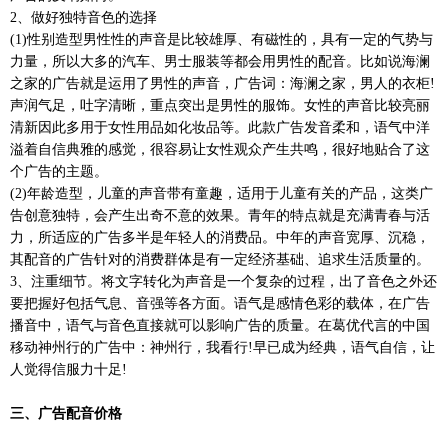
2
、做好独特音色的选择
(1)
性别造型男性性的声音是比较雄厚、有磁性的，具有一定的气势与
力量，所以大多的汽车、男士服装等都会用男性的配音。比如说海澜
之家的广告就是运用了男性的声音，广告词：海澜之家，男人的衣柜
!
声润气足，吐字清晰，重点突出是男性的服饰。女性的声音比较亮丽
清新因此多用于女性用品如化妆品等。此款广告发音柔和，语气中洋
溢着自信典雅的感觉，很容易让女性观众产生共鸣，很好地贴合了这
个广告的主题。
(2)
年龄造型，儿童的声音带有童趣，适用于儿童有关的产品，这类广
告创意独特，会产生出奇不意的效果。青年的特点就是充满青春与活
力，所适应的广告多半是年轻人的消费品。中年的声音宽厚、沉稳，
其配音的广告针对的消费群体是有一定经济基础、追求生活质量的。
3
、注重细节。将文字转化为声音是一个复杂的过程，出了音色之外还
要把握好包括气息、音强等各方面。语气是感情色彩的载体，在广告
播音中，语气与音色直接就可以影响广告的质量。在葛优代言的中国
移动神州行的广告中：神州行，我看行
!
早已成为经典，语气自信，让
人觉得信服力十足
!
三、广告配音价格